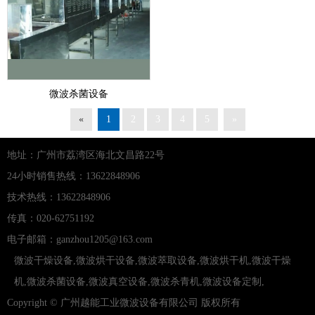
微波杀菌设备
«
1
2
3
4
5
»
地址：广州市荔湾区海北文昌路22号
24小时销售热线：13622848906
技术热线：13622848906
传真：020-62751192
电子邮箱：ganzhou1205@163.com
微波干燥设备
,
微波烘干设备
,
微波萃取设备
,
微波烘干机
,
微波干燥
机
,
微波杀菌设备
,
微波真空设备
,
微波杀青机
,
微波设备定制
,
Copyright © 广州越能工业微波设备有限公司
版权所有